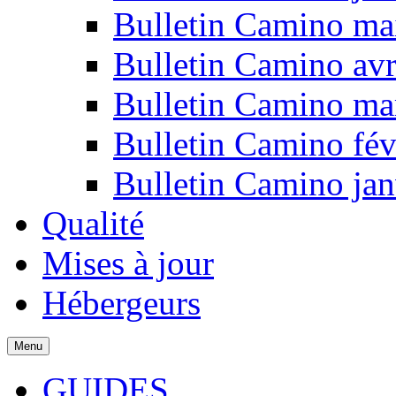
Bulletin Camino ma
Bulletin Camino avr
Bulletin Camino ma
Bulletin Camino fév
Bulletin Camino jan
Qualité
Mises à jour
Hébergeurs
Menu
GUIDES