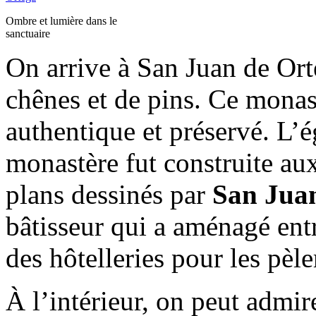
Ombre et lumière dans le
sanctuaire
On arrive à San Juan de Ort
chênes et de pins. Ce monast
authentique et préservé. L’é
monastère fut construite au
plans dessinés par
San Jua
bâtisseur qui a aménagé entr
des hôtelleries pour les pèle
À l’intérieur, on peut admi