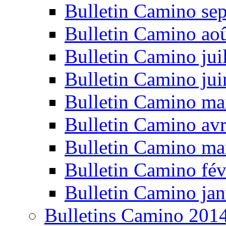
Bulletin Camino se
Bulletin Camino ao
Bulletin Camino jui
Bulletin Camino ju
Bulletin Camino ma
Bulletin Camino avr
Bulletin Camino ma
Bulletin Camino fév
Bulletin Camino jan
Bulletins Camino 201