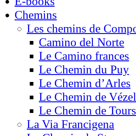
E-books
Chemins
Les chemins de Compo
Camino del Norte
Le Camino frances
Le Chemin du Puy
Le Chemin d’Arles
Le Chemin de Véze
Le Chemin de Tours
La Via Francigena