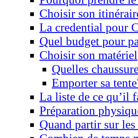
Choisir son itinérai
La credential pour
Quel budget pour pa
Choisir son matériel
Quelles chaussure
Emporter sa tente
La liste de ce qu’il
Préparation physiqu
Quand partir sur le