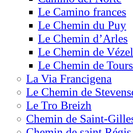
Le Camino frances
Le Chemin du Puy
Le Chemin d’Arles
Le Chemin de Véze
Le Chemin de Tours
La Via Francigena
Le Chemin de Stevens
Le Tro Breizh
Chemin de Saint-Gille
Chemin de saint Régis