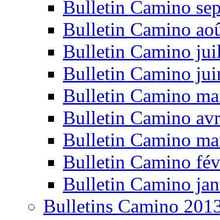
Bulletin Camino se
Bulletin Camino ao
Bulletin Camino jui
Bulletin Camino ju
Bulletin Camino ma
Bulletin Camino avr
Bulletin Camino ma
Bulletin Camino fév
Bulletin Camino jan
Bulletins Camino 201