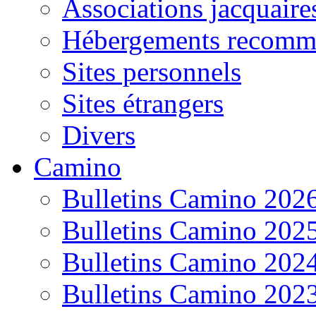
Associations jacquaire
Hébergements recomm
Sites personnels
Sites étrangers
Divers
Camino
Bulletins Camino 202
Bulletins Camino 202
Bulletins Camino 202
Bulletins Camino 202