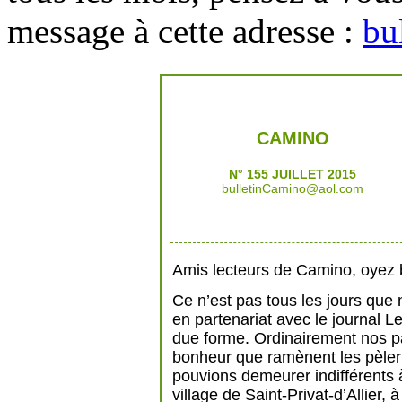
message à cette adresse :
bu
CAMINO
N°
155 JUILLET 2015
bulletinCamino@aol.com
Amis lecteurs de Camino, oyez b
Ce n’est pas tous les jours q
en partenariat avec le journal L
due forme. Ordinairement nos 
bonheur que ramènent les pèler
pouvions demeurer indifférents 
village de Saint-Privat-d’Allier,