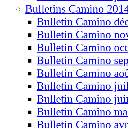
Bulletins Camino 201
Bulletin Camino dé
Bulletin Camino n
Bulletin Camino oc
Bulletin Camino se
Bulletin Camino ao
Bulletin Camino jui
Bulletin Camino ju
Bulletin Camino ma
Bulletin Camino avr