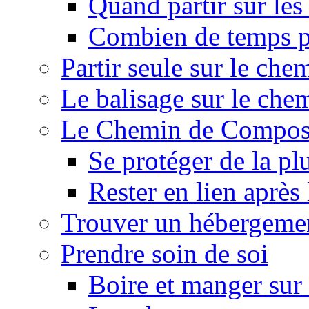
Quand partir sur le
Combien de temps p
Partir seule sur le ch
Le balisage sur le ch
Le Chemin de Composte
Se protéger de la pl
Rester en lien après
Trouver un hébergeme
Prendre soin de soi
Boire et manger su