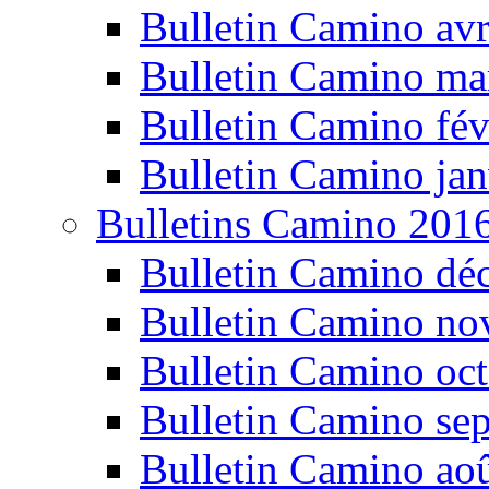
Bulletin Camino avr
Bulletin Camino ma
Bulletin Camino fév
Bulletin Camino jan
Bulletins Camino 201
Bulletin Camino dé
Bulletin Camino n
Bulletin Camino oc
Bulletin Camino se
Bulletin Camino ao