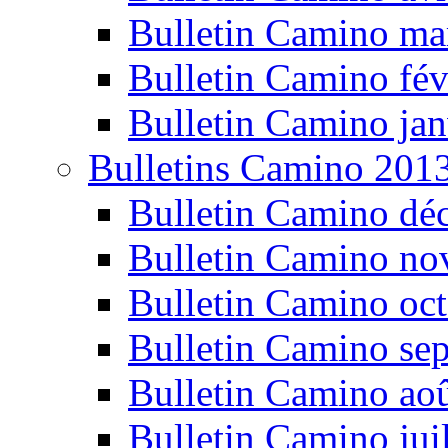
Bulletin Camino ma
Bulletin Camino fév
Bulletin Camino jan
Bulletins Camino 201
Bulletin Camino dé
Bulletin Camino n
Bulletin Camino oc
Bulletin Camino se
Bulletin Camino ao
Bulletin Camino jui