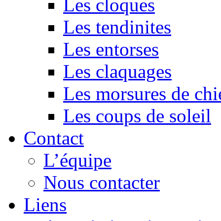
Les cloques
Les tendinites
Les entorses
Les claquages
Les morsures de chi
Les coups de soleil
Contact
L’équipe
Nous contacter
Liens