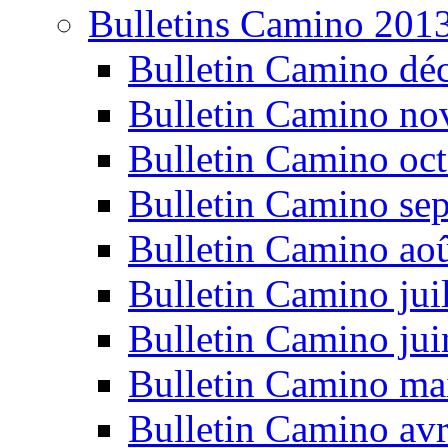
Bulletins Camino 201
Bulletin Camino dé
Bulletin Camino n
Bulletin Camino oc
Bulletin Camino se
Bulletin Camino ao
Bulletin Camino jui
Bulletin Camino ju
Bulletin Camino ma
Bulletin Camino avr