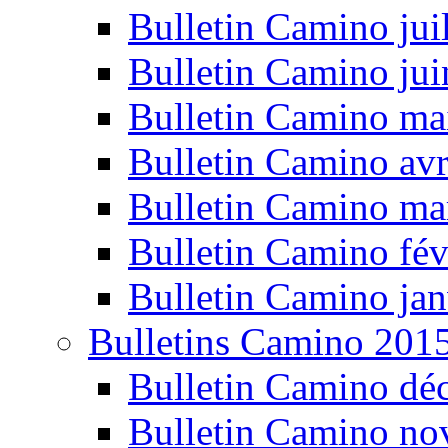
Bulletin Camino jui
Bulletin Camino ju
Bulletin Camino ma
Bulletin Camino avr
Bulletin Camino ma
Bulletin Camino fév
Bulletin Camino jan
Bulletins Camino 201
Bulletin Camino dé
Bulletin Camino n