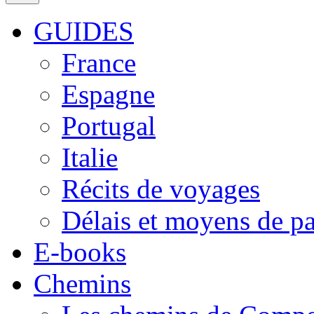
GUIDES
France
Espagne
Portugal
Italie
Récits de voyages
Délais et moyens de p
E-books
Chemins