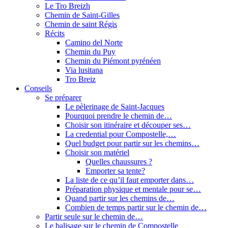
Le Tro Breizh
Chemin de Saint-Gilles
Chemin de saint Régis
Récits
Camino del Norte
Chemin du Puy
Chemin du Piémont pyrénéen
Via lusitana
Tro Breiz
Conseils
Se préparer
Le pèlerinage de Saint-Jacques
Pourquoi prendre le chemin de…
Choisir son itinéraire et découper ses…
La credential pour Compostelle,…
Quel budget pour partir sur les chemins…
Choisir son matériel
Quelles chaussures ?
Emporter sa tente?
La liste de ce qu’il faut emporter dans…
Préparation physique et mentale pour se…
Quand partir sur les chemins de…
Combien de temps partir sur le chemin de…
Partir seule sur le chemin de…
Le balisage sur le chemin de Compostelle