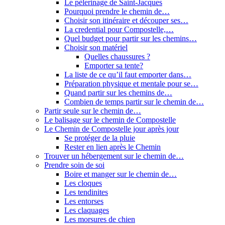
Le pèlerinage de Saint-Jacques
Pourquoi prendre le chemin de…
Choisir son itinéraire et découper ses…
La credential pour Compostelle,…
Quel budget pour partir sur les chemins…
Choisir son matériel
Quelles chaussures ?
Emporter sa tente?
La liste de ce qu’il faut emporter dans…
Préparation physique et mentale pour se…
Quand partir sur les chemins de…
Combien de temps partir sur le chemin de…
Partir seule sur le chemin de…
Le balisage sur le chemin de Compostelle
Le Chemin de Compostelle jour après jour
Se protéger de la pluie
Rester en lien après le Chemin
Trouver un hébergement sur le chemin de…
Prendre soin de soi
Boire et manger sur le chemin de…
Les cloques
Les tendinites
Les entorses
Les claquages
Les morsures de chien