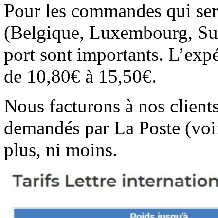
Pour les commandes qui ser
(Belgique, Luxembourg, Suis
port sont importants. L’exp
de 10,80€ à 15,50€.
Nous facturons à nos clients
demandés par La Poste (voir 
plus, ni moins.