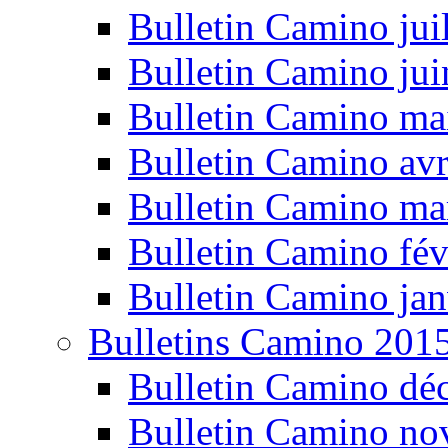
Bulletin Camino jui
Bulletin Camino ju
Bulletin Camino ma
Bulletin Camino avr
Bulletin Camino ma
Bulletin Camino fév
Bulletin Camino jan
Bulletins Camino 201
Bulletin Camino dé
Bulletin Camino n