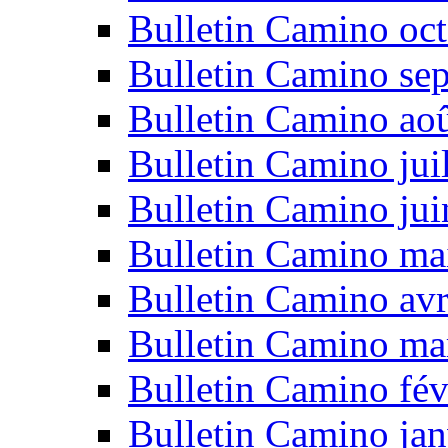
Bulletin Camino oc
Bulletin Camino se
Bulletin Camino ao
Bulletin Camino jui
Bulletin Camino ju
Bulletin Camino ma
Bulletin Camino avr
Bulletin Camino ma
Bulletin Camino fév
Bulletin Camino jan