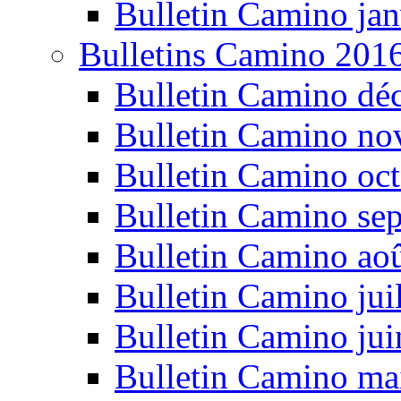
Bulletin Camino jan
Bulletins Camino 201
Bulletin Camino dé
Bulletin Camino n
Bulletin Camino oc
Bulletin Camino se
Bulletin Camino ao
Bulletin Camino jui
Bulletin Camino ju
Bulletin Camino ma