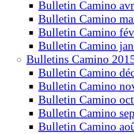
Bulletin Camino avr
Bulletin Camino ma
Bulletin Camino fév
Bulletin Camino jan
Bulletins Camino 201
Bulletin Camino dé
Bulletin Camino n
Bulletin Camino oc
Bulletin Camino se
Bulletin Camino ao