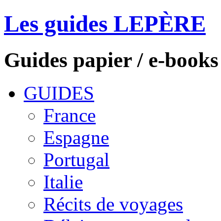
Les guides LEPÈRE
Guides papier / e-books
GUIDES
France
Espagne
Portugal
Italie
Récits de voyages