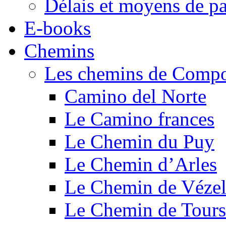
Délais et moyens de p
E-books
Chemins
Les chemins de Compo
Camino del Norte
Le Camino frances
Le Chemin du Puy
Le Chemin d’Arles
Le Chemin de Véze
Le Chemin de Tours