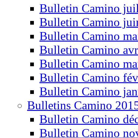
Bulletin Camino jui
Bulletin Camino ju
Bulletin Camino ma
Bulletin Camino avr
Bulletin Camino ma
Bulletin Camino fév
Bulletin Camino jan
Bulletins Camino 201
Bulletin Camino dé
Bulletin Camino n