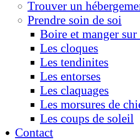
Trouver un hébergeme
Prendre soin de soi
Boire et manger su
Les cloques
Les tendinites
Les entorses
Les claquages
Les morsures de chi
Les coups de soleil
Contact