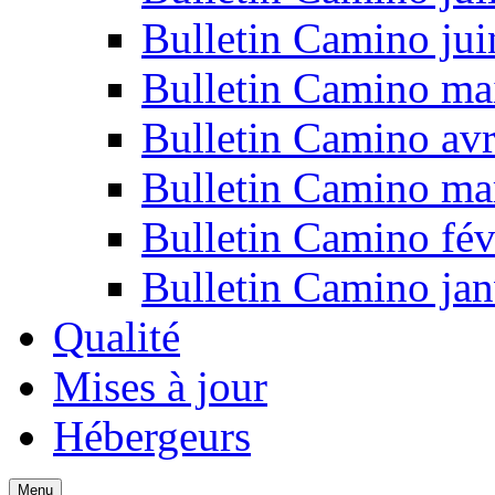
Bulletin Camino ju
Bulletin Camino ma
Bulletin Camino avr
Bulletin Camino ma
Bulletin Camino fév
Bulletin Camino jan
Qualité
Mises à jour
Hébergeurs
Menu