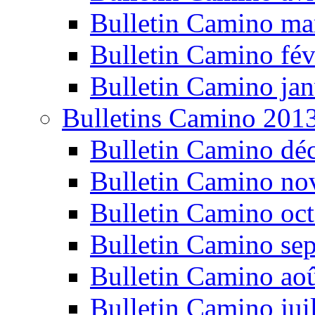
Bulletin Camino ma
Bulletin Camino fév
Bulletin Camino jan
Bulletins Camino 201
Bulletin Camino dé
Bulletin Camino n
Bulletin Camino oc
Bulletin Camino se
Bulletin Camino ao
Bulletin Camino jui