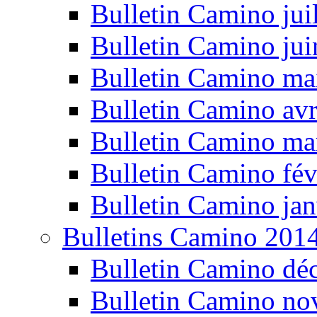
Bulletin Camino jui
Bulletin Camino ju
Bulletin Camino ma
Bulletin Camino avr
Bulletin Camino ma
Bulletin Camino fév
Bulletin Camino jan
Bulletins Camino 201
Bulletin Camino dé
Bulletin Camino n