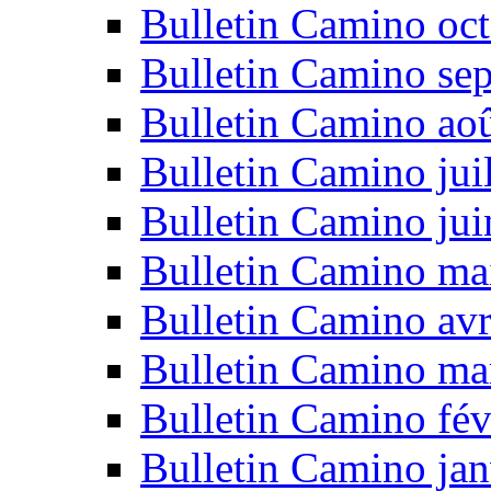
Bulletin Camino oc
Bulletin Camino se
Bulletin Camino ao
Bulletin Camino jui
Bulletin Camino ju
Bulletin Camino ma
Bulletin Camino avr
Bulletin Camino ma
Bulletin Camino fév
Bulletin Camino jan