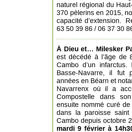
naturel régional du Hau
370 pèlerins en 2015, no
capacité d’extension. R
63 50 39 86 / 06 37 30 8
À Dieu et… Milesker Pa
est décédé à l’âge de
Cambo d’un infarctus.
Basse-Navarre, il fut
années en Béarn et nota
Navarrenx où il a acc
Compostelle dans son 
ensuite nommé curé de Ma
dans la paroisse saint
Cambo depuis octobre 20
mardi 9 février à 14h3