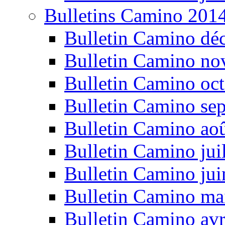
Bulletins Camino 201
Bulletin Camino dé
Bulletin Camino n
Bulletin Camino oc
Bulletin Camino se
Bulletin Camino ao
Bulletin Camino jui
Bulletin Camino ju
Bulletin Camino ma
Bulletin Camino avr