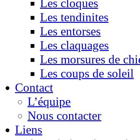
Les cloques
Les tendinites
Les entorses
Les claquages
Les morsures de chi
Les coups de soleil
Contact
L’équipe
Nous contacter
Liens