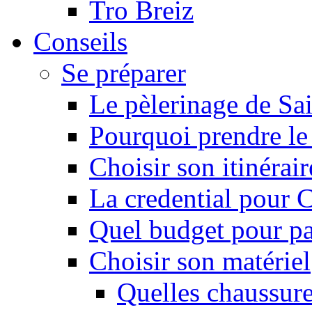
Tro Breiz
Conseils
Se préparer
Le pèlerinage de Sa
Pourquoi prendre l
Choisir son itinérai
La credential pour
Quel budget pour pa
Choisir son matériel
Quelles chaussure