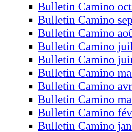
Bulletin Camino oc
Bulletin Camino se
Bulletin Camino ao
Bulletin Camino jui
Bulletin Camino ju
Bulletin Camino ma
Bulletin Camino avr
Bulletin Camino ma
Bulletin Camino fév
Bulletin Camino jan