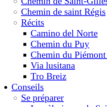
Chemin de Saint-Gille
Chemin de saint Régis
Récits
Camino del Norte
Chemin du Puy
Chemin du Piémont
Via lusitana
Tro Breiz
Conseils
Se préparer