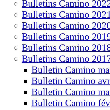
Bulletins Camino 202
Bulletins Camino 202
Bulletins Camino 202
Bulletins Camino 201
Bulletins Camino 201
Bulletins Camino 201
Bulletin Camino ma
Bulletin Camino avr
Bulletin Camino ma
Bulletin Camino fév