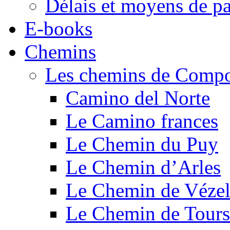
Délais et moyens de p
E-books
Chemins
Les chemins de Compo
Camino del Norte
Le Camino frances
Le Chemin du Puy
Le Chemin d’Arles
Le Chemin de Véze
Le Chemin de Tours