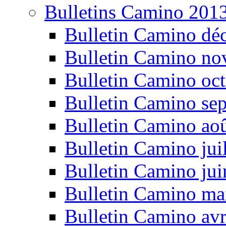
Bulletins Camino 201
Bulletin Camino dé
Bulletin Camino n
Bulletin Camino oc
Bulletin Camino se
Bulletin Camino ao
Bulletin Camino jui
Bulletin Camino ju
Bulletin Camino ma
Bulletin Camino avr