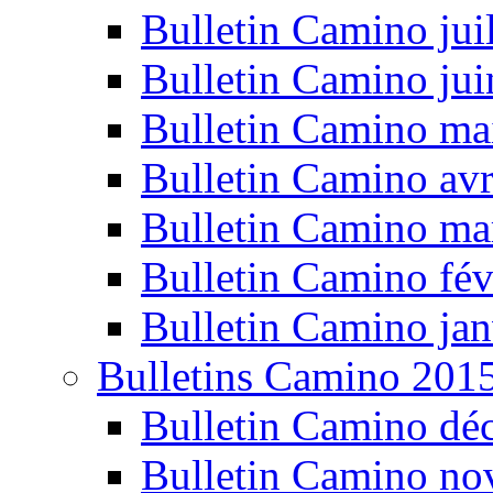
Bulletin Camino jui
Bulletin Camino ju
Bulletin Camino ma
Bulletin Camino avr
Bulletin Camino ma
Bulletin Camino fév
Bulletin Camino jan
Bulletins Camino 201
Bulletin Camino dé
Bulletin Camino n