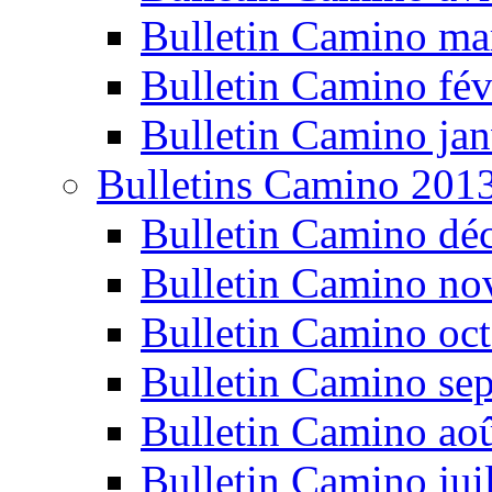
Bulletin Camino ma
Bulletin Camino fév
Bulletin Camino jan
Bulletins Camino 201
Bulletin Camino dé
Bulletin Camino n
Bulletin Camino oc
Bulletin Camino se
Bulletin Camino ao
Bulletin Camino jui