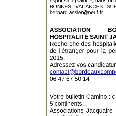
esprit sain (saint ?) dans un 
BONNES VACANCES SUR 
bernard.assier@neuf.fr
ASSOCIATION B
HOSPITALITE SAINT J
Recherche des hospital
de l’étranger pour la pé
2015.
Adressez vos candidature
contact@bordeauxcompo
06 47 67 50 14
Votre bulletin Camino : 
5 continents…
Associations Jacquaire