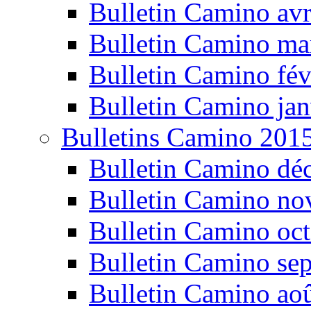
Bulletin Camino avr
Bulletin Camino ma
Bulletin Camino fév
Bulletin Camino jan
Bulletins Camino 201
Bulletin Camino dé
Bulletin Camino n
Bulletin Camino oc
Bulletin Camino se
Bulletin Camino ao