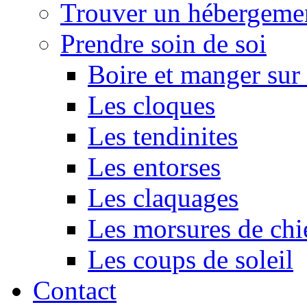
Trouver un hébergeme
Prendre soin de soi
Boire et manger su
Les cloques
Les tendinites
Les entorses
Les claquages
Les morsures de chi
Les coups de soleil
Contact