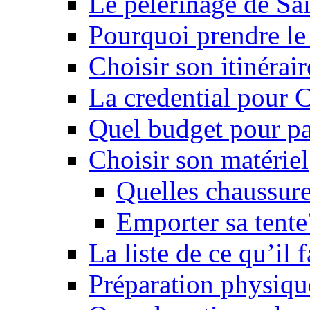
Le pèlerinage de Sa
Pourquoi prendre l
Choisir son itinérai
La credential pour
Quel budget pour pa
Choisir son matériel
Quelles chaussure
Emporter sa tente
La liste de ce qu’il
Préparation physiqu