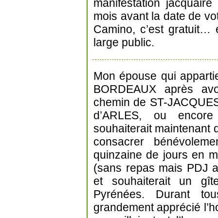
manifestation jacquair
mois avant la date de vot
Camino, c’est gratuit…
large public.
Mon épouse qui appartien
BORDEAUX après avoir
chemin de ST-JACQUES, s
d’ARLES, ou encore
souhaiterait maintenant q
consacrer bénévolem
quinzaine de jours en ma
(sans repas mais PDJ 
et souhaiterait un gî
Pyrénées. Durant t
grandement apprécié l’ho