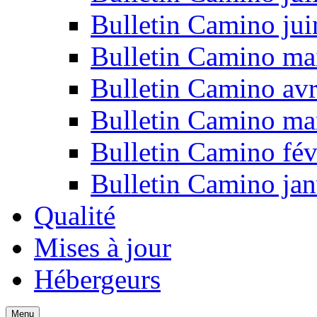
Bulletin Camino ju
Bulletin Camino ma
Bulletin Camino avr
Bulletin Camino ma
Bulletin Camino fév
Bulletin Camino jan
Qualité
Mises à jour
Hébergeurs
Menu