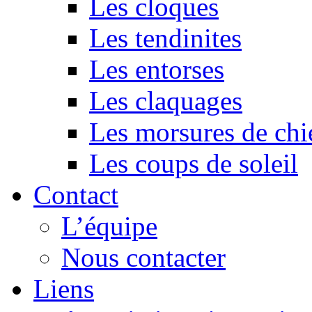
Les cloques
Les tendinites
Les entorses
Les claquages
Les morsures de chi
Les coups de soleil
Contact
L’équipe
Nous contacter
Liens