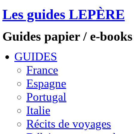
Les guides LEPÈRE
Guides papier / e-books
GUIDES
France
Espagne
Portugal
Italie
Récits de voyages