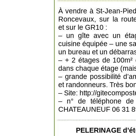
À vendre à St-Jean-Pied
Roncevaux, sur la rout
et sur le GR10 :
– un gîte avec un ét
cuisine équipée – une sa
un bureau et un débarras
– + 2 étages de 100m²
dans chaque étage (maiso
– grande possibilité d’a
et randonneurs. Très bonn
– Site: http://gitecompos
– n° de téléphone de 
CHATEAUNEUF 06 31 89
PELERINAGE d’é