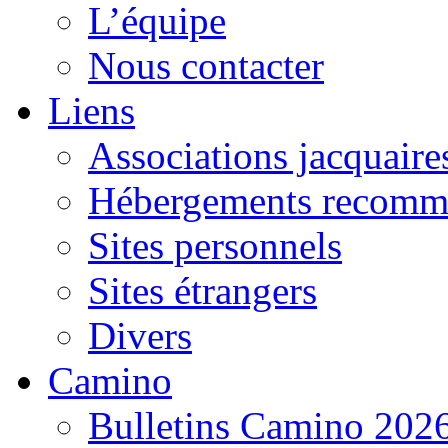
L’équipe
Nous contacter
Liens
Associations jacquaire
Hébergements recomm
Sites personnels
Sites étrangers
Divers
Camino
Bulletins Camino 202