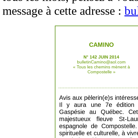
message à cette adresse :
bu
CAMINO
N°
142 JUIN 2014
bulletinCamino@aol.com
« Tous les chemins mènent à
Compostelle »
Avis aux pèlerin(e)s intéres
Il y aura une 7e édition
Gaspésie au Québec. Ce
majestueux fleuve St-Lau
espagnole de Compostelle.
spirituelle et culturelle, à vi