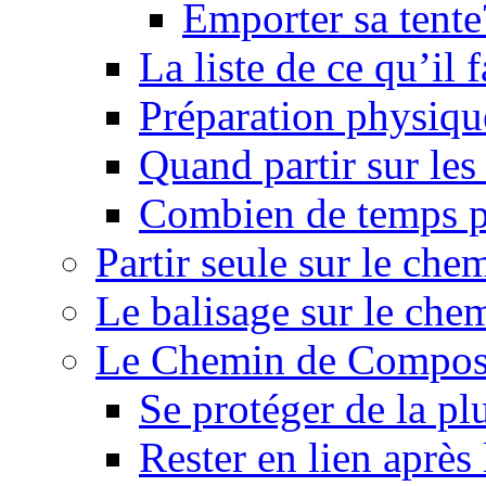
Emporter sa tente
La liste de ce qu’il
Préparation physiqu
Quand partir sur le
Combien de temps p
Partir seule sur le ch
Le balisage sur le ch
Le Chemin de Composte
Se protéger de la pl
Rester en lien après