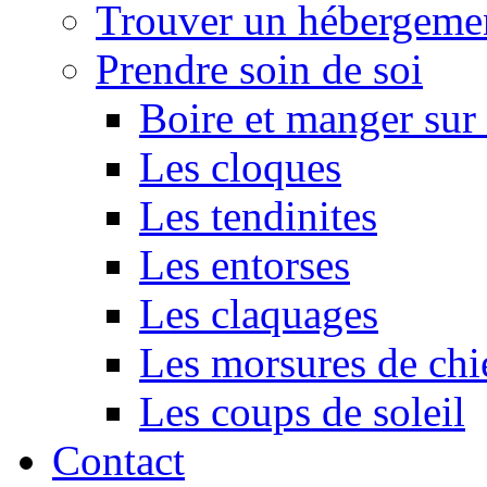
Trouver un hébergeme
Prendre soin de soi
Boire et manger su
Les cloques
Les tendinites
Les entorses
Les claquages
Les morsures de chi
Les coups de soleil
Contact