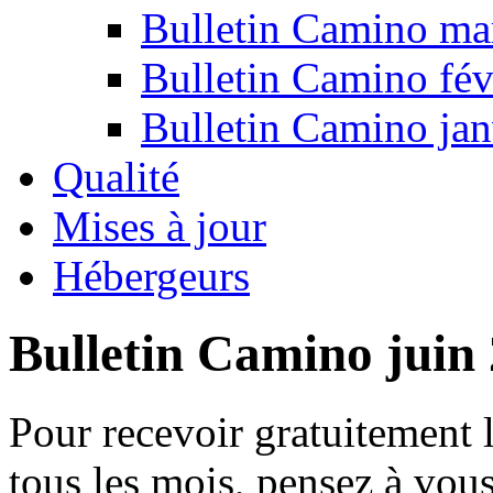
Bulletin Camino ma
Bulletin Camino fév
Bulletin Camino jan
Qualité
Mises à jour
Hébergeurs
Bulletin Camino juin
Pour recevoir gratuitement 
tous les mois, pensez à vous