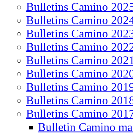
Bulletins Camino 202
Bulletins Camino 202
Bulletins Camino 202
Bulletins Camino 202
Bulletins Camino 202
Bulletins Camino 202
Bulletins Camino 201
Bulletins Camino 201
Bulletins Camino 201
Bulletin Camino ma