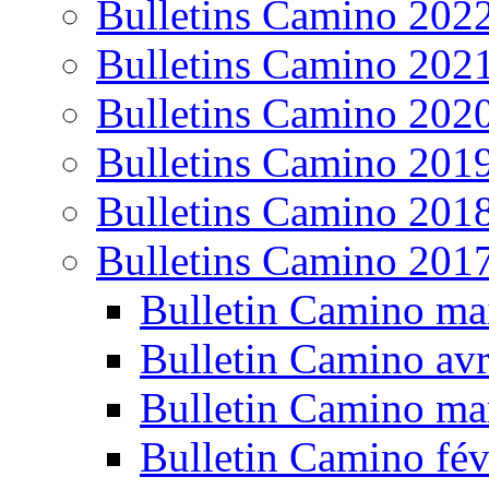
Bulletins Camino 202
Bulletins Camino 202
Bulletins Camino 202
Bulletins Camino 201
Bulletins Camino 201
Bulletins Camino 201
Bulletin Camino ma
Bulletin Camino avr
Bulletin Camino ma
Bulletin Camino fév