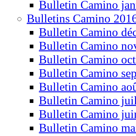
Bulletin Camino jan
Bulletins Camino 201
Bulletin Camino dé
Bulletin Camino n
Bulletin Camino oc
Bulletin Camino se
Bulletin Camino ao
Bulletin Camino jui
Bulletin Camino ju
Bulletin Camino ma