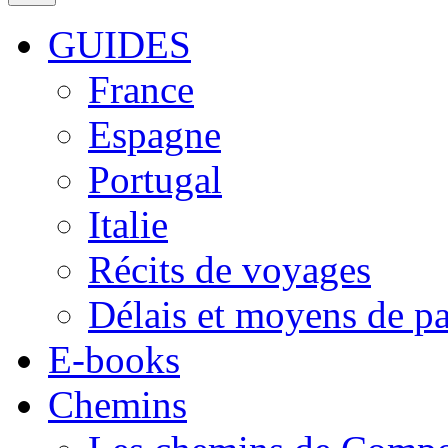
GUIDES
France
Espagne
Portugal
Italie
Récits de voyages
Délais et moyens de p
E-books
Chemins