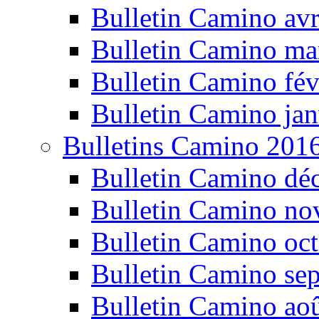
Bulletin Camino avr
Bulletin Camino ma
Bulletin Camino fév
Bulletin Camino jan
Bulletins Camino 201
Bulletin Camino dé
Bulletin Camino n
Bulletin Camino oc
Bulletin Camino se
Bulletin Camino ao