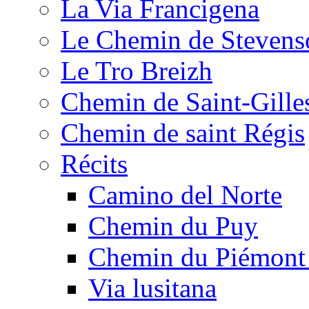
La Via Francigena
Le Chemin de Stevens
Le Tro Breizh
Chemin de Saint-Gille
Chemin de saint Régis
Récits
Camino del Norte
Chemin du Puy
Chemin du Piémont
Via lusitana