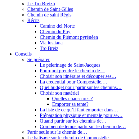
Le Tro Breizh
Chemin de Saint-Gilles
Chemin de saint Régis
Récits
Camino del Norte
Chemin du Puy
Chemin du Piémont pyrénéen
Via lusitana
Tro Breiz
Conseils
Se préparer
Le pèlerinage de Saint-Jacques
Pourquoi prendre le chemin de…
Choisir son itinéraire et découper ses…
La credential pour Compostelle,…
Quel budget pour partir sur les chemins…
Choisir son matériel
Quelles chaussures ?
Emporter sa tente?
La liste de ce qu’il faut emporter dans…
Préparation physique et mentale pour se…
Quand partir sur les chemins de…
Combien de temps partir sur le chemin de…
Partir seule sur le chemin de…
Le balisage sur le chemin de Compostelle