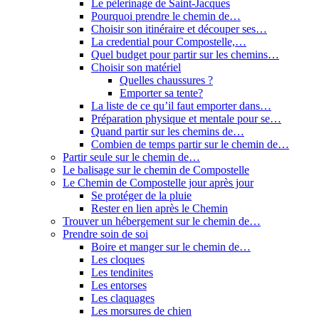
Le pèlerinage de Saint-Jacques
Pourquoi prendre le chemin de…
Choisir son itinéraire et découper ses…
La credential pour Compostelle,…
Quel budget pour partir sur les chemins…
Choisir son matériel
Quelles chaussures ?
Emporter sa tente?
La liste de ce qu’il faut emporter dans…
Préparation physique et mentale pour se…
Quand partir sur les chemins de…
Combien de temps partir sur le chemin de…
Partir seule sur le chemin de…
Le balisage sur le chemin de Compostelle
Le Chemin de Compostelle jour après jour
Se protéger de la pluie
Rester en lien après le Chemin
Trouver un hébergement sur le chemin de…
Prendre soin de soi
Boire et manger sur le chemin de…
Les cloques
Les tendinites
Les entorses
Les claquages
Les morsures de chien