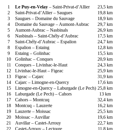
1
Le Puy-en-Velay
– Saint-Privat-d’Allier
23,5 km
2
Saint-Privat-d’Allier – Saugues
19,8 km
3
Saugues – Domaine du Sauvage
18,9 km
4
Domaine du Sauvage – Aumont-Aubrac
29,7 km
5
Aumont-Aubrac – Nasbinals
26,9 km
6
Nasbinals – Saint-Chély-d’Aubrac
17,5 km
7
Saint-Chély-d’Aubrac – Espalion
24,7 km
8
Espalion – Estaing
12,8 km
9
Estaing – Golinhac
15,5 km
10
Golinhac – Conques
20,9 km
11
Conques – Livinhac-le-Haut
24,3 km
12
Livinhac-le-Haut – Figeac
25,9 km
13
Figeac – Cajarc
31,9 km
14
Cajarc – Limogne-en-Quercy
17,6 km
15
Limogne-en-Quercy – Laburgade (Le Pech)
25,8 km
16
Laburgade (Le Pech) – Cahors
13 km
17
Cahors – Montcuq
32,4 km
18
Montcuq – Lauzerte
16,2 km
19
Lauzerte – Moissac
25,5 km
20
Moissac – Auvillar
19,6 km
21
Auvillar – Castet-Arrouy
22,7 km
22
Castet-Arrouy – Lectoure
11,8 km