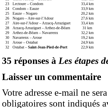
23
Lectoure – Condom
33,4 km
24
Condom – Eauze
33,9 km
25
Eauze – Nogaro
20,2 km
26
Nogaro – Aire-sur-l’Adour
27,6 km
27
Aire-sur-l’Adour – Arzacq-Arraziguet
33,4 km
28
Arzacq-Arraziguet – Arthez-de-Béarn
31 km
29
Arthez-de-Béarn – Navarrenx
32,2 km
30
Navarrenx – Aroue
19,2 km
31
Aroue – Ostabat
24,9 km
32
Ostabat –
Saint-Jean-Pied-de-Port
22,9 km
35 réponses à
Les étapes d
Laisser un commentaire
Votre adresse e-mail ne sera
obligatoires sont indiqués 