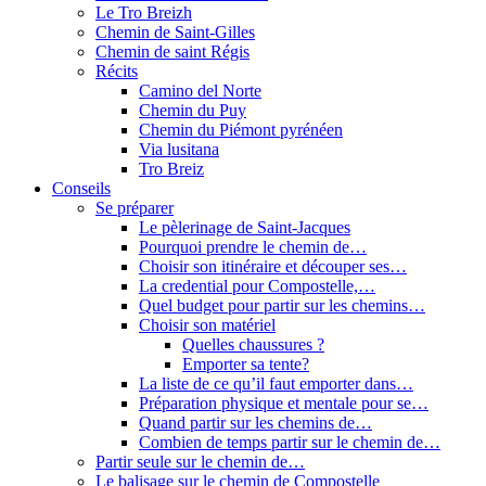
Le Tro Breizh
Chemin de Saint-Gilles
Chemin de saint Régis
Récits
Camino del Norte
Chemin du Puy
Chemin du Piémont pyrénéen
Via lusitana
Tro Breiz
Conseils
Se préparer
Le pèlerinage de Saint-Jacques
Pourquoi prendre le chemin de…
Choisir son itinéraire et découper ses…
La credential pour Compostelle,…
Quel budget pour partir sur les chemins…
Choisir son matériel
Quelles chaussures ?
Emporter sa tente?
La liste de ce qu’il faut emporter dans…
Préparation physique et mentale pour se…
Quand partir sur les chemins de…
Combien de temps partir sur le chemin de…
Partir seule sur le chemin de…
Le balisage sur le chemin de Compostelle