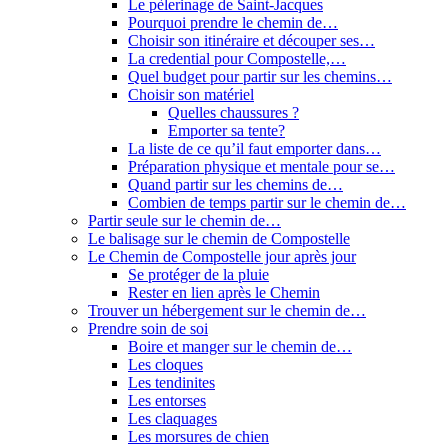
Le pèlerinage de Saint-Jacques
Pourquoi prendre le chemin de…
Choisir son itinéraire et découper ses…
La credential pour Compostelle,…
Quel budget pour partir sur les chemins…
Choisir son matériel
Quelles chaussures ?
Emporter sa tente?
La liste de ce qu’il faut emporter dans…
Préparation physique et mentale pour se…
Quand partir sur les chemins de…
Combien de temps partir sur le chemin de…
Partir seule sur le chemin de…
Le balisage sur le chemin de Compostelle
Le Chemin de Compostelle jour après jour
Se protéger de la pluie
Rester en lien après le Chemin
Trouver un hébergement sur le chemin de…
Prendre soin de soi
Boire et manger sur le chemin de…
Les cloques
Les tendinites
Les entorses
Les claquages
Les morsures de chien