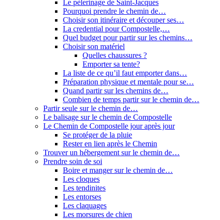
Le pèlerinage de Saint-Jacques
Pourquoi prendre le chemin de…
Choisir son itinéraire et découper ses…
La credential pour Compostelle,…
Quel budget pour partir sur les chemins…
Choisir son matériel
Quelles chaussures ?
Emporter sa tente?
La liste de ce qu’il faut emporter dans…
Préparation physique et mentale pour se…
Quand partir sur les chemins de…
Combien de temps partir sur le chemin de…
Partir seule sur le chemin de…
Le balisage sur le chemin de Compostelle
Le Chemin de Compostelle jour après jour
Se protéger de la pluie
Rester en lien après le Chemin
Trouver un hébergement sur le chemin de…
Prendre soin de soi
Boire et manger sur le chemin de…
Les cloques
Les tendinites
Les entorses
Les claquages
Les morsures de chien