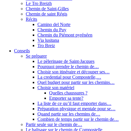
Le Tro Breizh
Chemin de Saint-Gilles
Chemin de saint Régis
Récits
Camino del Norte
Chemin du Puy
Chemin du Piémont pyrénéen
Via lusitana
Tro Breiz
Conseils
Se préparer
Le pèlerinage de Saint-Jacques
Pourquoi prendre le chemin de…
Choisir son itinéraire et découper ses…
La credential pour Compostelle,…
Quel budget pour partir sur les chemins…
Choisir son matériel
Quelles chaussures ?
Emporter sa tente?
La liste de ce qu’il faut emporter dans…
Préparation physique et mentale pour se…
Quand partir sur les chemins de…
Combien de temps partir sur le chemin de…
Partir seule sur le chemin de…
Le balisage sur le chemin de Compostelle