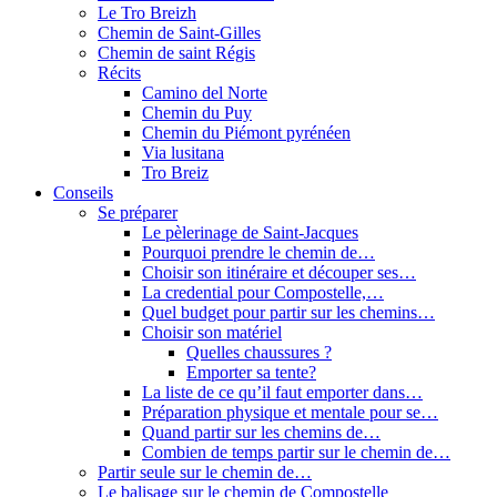
Le Tro Breizh
Chemin de Saint-Gilles
Chemin de saint Régis
Récits
Camino del Norte
Chemin du Puy
Chemin du Piémont pyrénéen
Via lusitana
Tro Breiz
Conseils
Se préparer
Le pèlerinage de Saint-Jacques
Pourquoi prendre le chemin de…
Choisir son itinéraire et découper ses…
La credential pour Compostelle,…
Quel budget pour partir sur les chemins…
Choisir son matériel
Quelles chaussures ?
Emporter sa tente?
La liste de ce qu’il faut emporter dans…
Préparation physique et mentale pour se…
Quand partir sur les chemins de…
Combien de temps partir sur le chemin de…
Partir seule sur le chemin de…
Le balisage sur le chemin de Compostelle