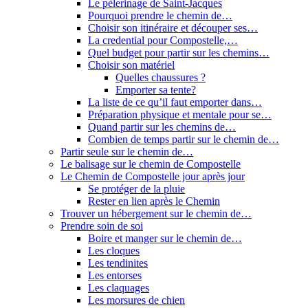
Le pèlerinage de Saint-Jacques
Pourquoi prendre le chemin de…
Choisir son itinéraire et découper ses…
La credential pour Compostelle,…
Quel budget pour partir sur les chemins…
Choisir son matériel
Quelles chaussures ?
Emporter sa tente?
La liste de ce qu’il faut emporter dans…
Préparation physique et mentale pour se…
Quand partir sur les chemins de…
Combien de temps partir sur le chemin de…
Partir seule sur le chemin de…
Le balisage sur le chemin de Compostelle
Le Chemin de Compostelle jour après jour
Se protéger de la pluie
Rester en lien après le Chemin
Trouver un hébergement sur le chemin de…
Prendre soin de soi
Boire et manger sur le chemin de…
Les cloques
Les tendinites
Les entorses
Les claquages
Les morsures de chien