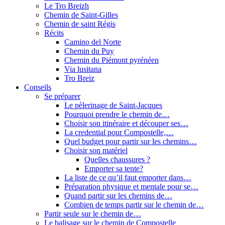
Le Tro Breizh
Chemin de Saint-Gilles
Chemin de saint Régis
Récits
Camino del Norte
Chemin du Puy
Chemin du Piémont pyrénéen
Via lusitana
Tro Breiz
Conseils
Se préparer
Le pèlerinage de Saint-Jacques
Pourquoi prendre le chemin de…
Choisir son itinéraire et découper ses…
La credential pour Compostelle,…
Quel budget pour partir sur les chemins…
Choisir son matériel
Quelles chaussures ?
Emporter sa tente?
La liste de ce qu’il faut emporter dans…
Préparation physique et mentale pour se…
Quand partir sur les chemins de…
Combien de temps partir sur le chemin de…
Partir seule sur le chemin de…
Le balisage sur le chemin de Compostelle