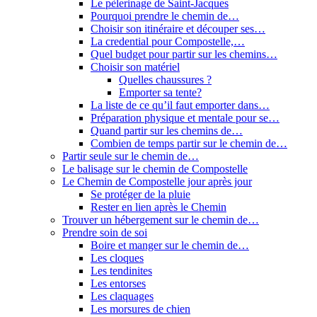
Le pèlerinage de Saint-Jacques
Pourquoi prendre le chemin de…
Choisir son itinéraire et découper ses…
La credential pour Compostelle,…
Quel budget pour partir sur les chemins…
Choisir son matériel
Quelles chaussures ?
Emporter sa tente?
La liste de ce qu’il faut emporter dans…
Préparation physique et mentale pour se…
Quand partir sur les chemins de…
Combien de temps partir sur le chemin de…
Partir seule sur le chemin de…
Le balisage sur le chemin de Compostelle
Le Chemin de Compostelle jour après jour
Se protéger de la pluie
Rester en lien après le Chemin
Trouver un hébergement sur le chemin de…
Prendre soin de soi
Boire et manger sur le chemin de…
Les cloques
Les tendinites
Les entorses
Les claquages
Les morsures de chien