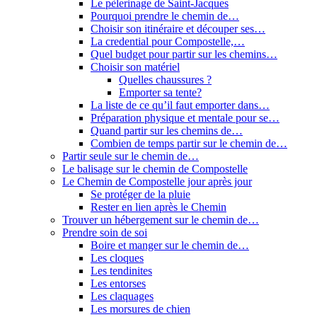
Le pèlerinage de Saint-Jacques
Pourquoi prendre le chemin de…
Choisir son itinéraire et découper ses…
La credential pour Compostelle,…
Quel budget pour partir sur les chemins…
Choisir son matériel
Quelles chaussures ?
Emporter sa tente?
La liste de ce qu’il faut emporter dans…
Préparation physique et mentale pour se…
Quand partir sur les chemins de…
Combien de temps partir sur le chemin de…
Partir seule sur le chemin de…
Le balisage sur le chemin de Compostelle
Le Chemin de Compostelle jour après jour
Se protéger de la pluie
Rester en lien après le Chemin
Trouver un hébergement sur le chemin de…
Prendre soin de soi
Boire et manger sur le chemin de…
Les cloques
Les tendinites
Les entorses
Les claquages
Les morsures de chien