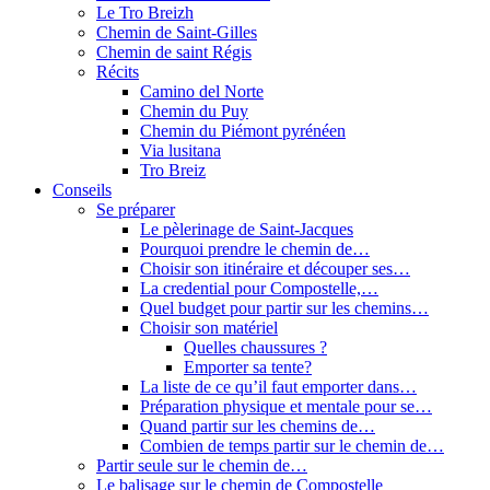
Le Tro Breizh
Chemin de Saint-Gilles
Chemin de saint Régis
Récits
Camino del Norte
Chemin du Puy
Chemin du Piémont pyrénéen
Via lusitana
Tro Breiz
Conseils
Se préparer
Le pèlerinage de Saint-Jacques
Pourquoi prendre le chemin de…
Choisir son itinéraire et découper ses…
La credential pour Compostelle,…
Quel budget pour partir sur les chemins…
Choisir son matériel
Quelles chaussures ?
Emporter sa tente?
La liste de ce qu’il faut emporter dans…
Préparation physique et mentale pour se…
Quand partir sur les chemins de…
Combien de temps partir sur le chemin de…
Partir seule sur le chemin de…
Le balisage sur le chemin de Compostelle