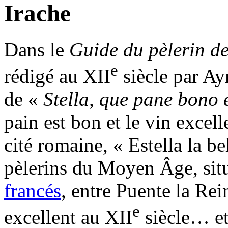
Irache
Dans le
Guide du pèlerin d
e
rédigé au XII
siècle par Aym
de «
Stella, que pane bono 
pain est bon et le vin excell
cité romaine, « Estella la b
pèlerins du Moyen Âge, situ
francés
, entre Puente la Rei
e
excellent au XII
siècle… et 